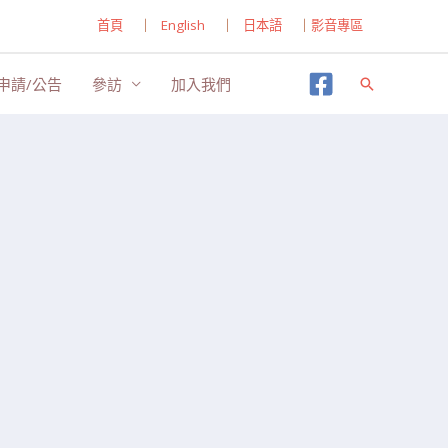
首頁
｜
English
｜
日本語
｜
影音專區
申請/公告
參訪
加入我們
搜
尋