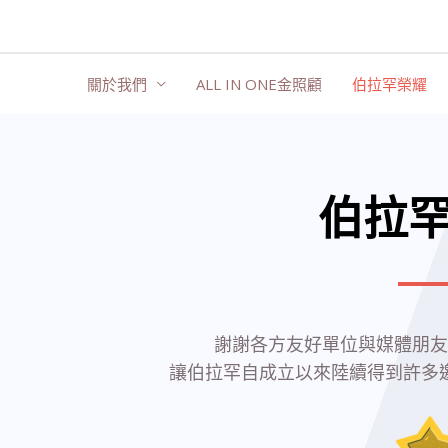
跳
至
主
關於我們
ALL IN ONE金照顧
伯拉罕榮耀
要
內
容
伯拉
謝謝各方友好單位與媒體朋友
讓伯拉罕自成立以來陸續得到許多