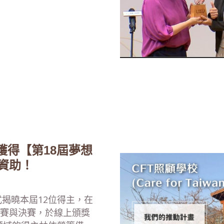
學校，獲得【第18屆夢想
想資助！
正式揭曉本屆12位得主，在
初賽與決賽，於線上頒獎