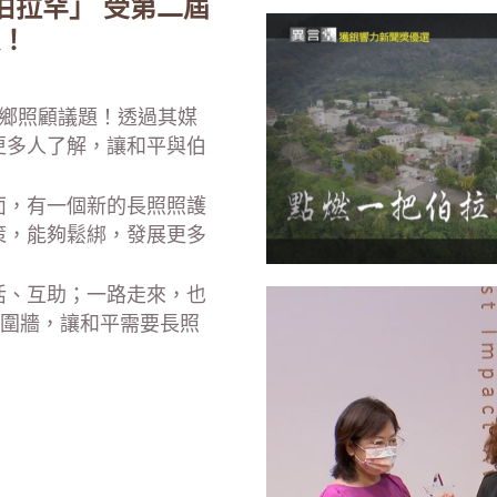
把伯拉罕」 受第二屆
！
偏鄉照顧議題！透過其媒
更多人了解，讓和平與伯
面，有一個新的長照照護
策，能夠鬆綁，發展更多
活、互助；一路走來，也
O圍牆，讓和平需要長照