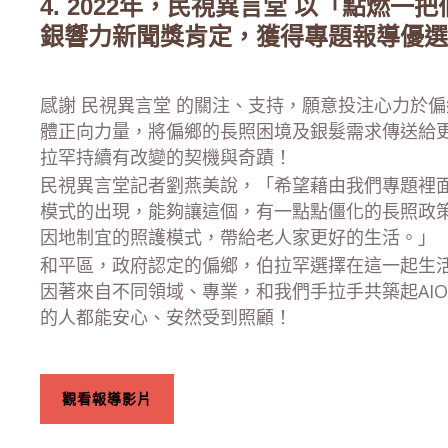
4. 2022年，民視異言堂 以「點燃一
銀響力新聞獎肯定，獲得專題報導優選
感謝 民視異言堂 的關注、支持，願意投注心力於
體正向力量，將偏鄉的長照困境及銀髮需求傳送給
拉罕持續有改變的契機與奇蹟！
民視異言堂記者劉燕美說，「希望藉由我們專題裡
模式的出現，能夠讓這個，有一點點僵化的長照政
因地制宜的照護模式，帶給老人家更好的生活。」
和平區，政府認定的偏鄉，伯拉罕選擇在這一起生
因著來自不同領域、專業，和我們手拉手共築起AI
的人都能安心、安然受到照顧！
觀看報導影片