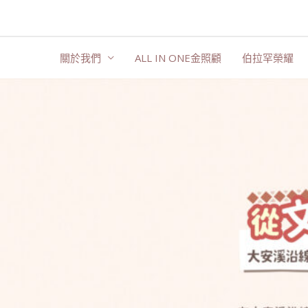
跳
至
主
關於我們
ALL IN ONE金照顧
伯拉罕榮耀
要
內
容