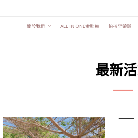
跳
至
主
關於我們
ALL IN ONE金照顧
伯拉罕榮耀
要
內
容
最新活