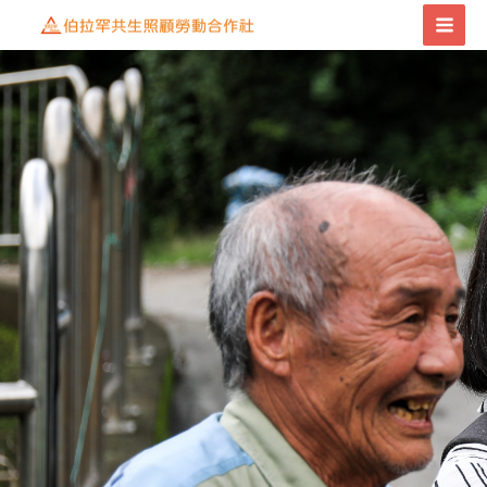
跳
MAI
至
MEN
主
要
內
容